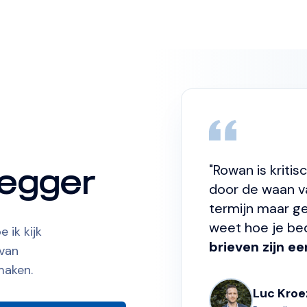
egger
"Rowan is kriti
door de waan v
termijn maar ge
weet hoe je be
 ik kijk
brieven zijn e
 van
maken.
Luc Kroe